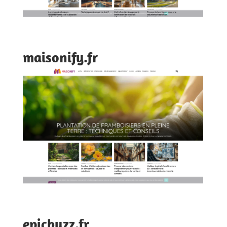
maisonify.fr
epicbuzz.fr