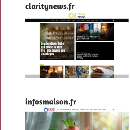
claritynews.fr
infosmaison.fr